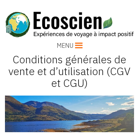
Accéder
au
contenu
Voyages Ecoscien
MENU
Expériences de voyage responsables, éthiques et culturels
Conditions générales de
vente et d’utilisation (CGV
et CGU)