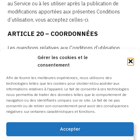
au Service ou à les utiliser après la publication de
modifications apportées aux présentes Conditions
d’utilisation, vous acceptez celles-ci.
ARTICLE 20 – COORDONNÉES
Les questions relatives aux Conditions d’utilisation
doivent nous être envoyées à ecoscien.sas@gmail.com.
Gérer les cookies et le
consentement
Trouvez votre Assurance voyage
Afin de fournir les meilleures expériences, nous utilisons des
technologies telles que les cookies pour stocker et/ou accéder aux
informations relatives à l'appareil. Le fait de consentir à ces technologies
Découvrez avec quelle assurance le fondateur d’Ecoscien
nous permettra de traiter des données telles que le comportement de
voyage, et choisissez la vôtre.
navigation ou des identifiants uniques sur ce site. Le fait de ne pas
consentir ou de retirer son consentement peut avoir des conséquences
négatives sur certaines caractéristiques et fonctions.
En savoir plus
Accepter