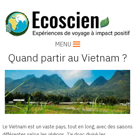
Accéder
au
contenu
Voyages Ecoscien
MENU
Expériences de voyage responsables, éthiques et culturels
Quand partir au Vietnam ?
Le Vietnam est un vaste pays, tout en long, avec des saisons
différentes selon les régions. J’ai donc divisé les