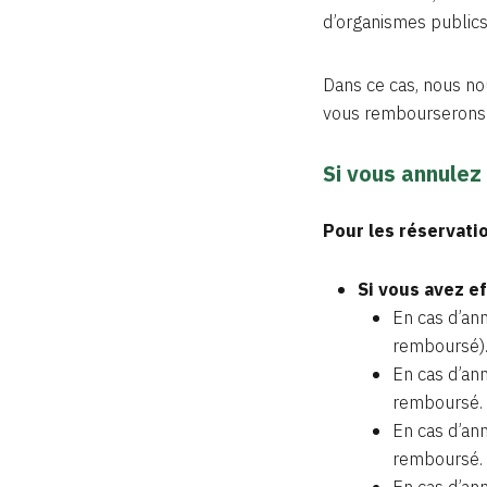
d’organismes publics
Dans ce cas, nous nou
vous rembourserons
Si vous annulez 
Pour les réservatio
Si vous avez e
En cas d’ann
remboursé)
En cas d’ann
remboursé.
En cas d’ann
remboursé.
En cas d’ann