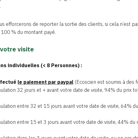
.
s efforcerons de reporter la sortie des clients, si cela n’est p
 100 % du montant payé.
votre visite
ns individuelles (< 8 Personnes) :
ffectué
le paiement
par paypal
(Ecoscien est soumis à des fr
ulation 32 jours et + avant votre date de visite, 94% du prix to
.
ulation entre 32 et 15 jours avant votre date de visite, 64% 
ulation entre 15 et 3 jours avant votre date de visite, 44% du
ulation dans les 3 jours avant votre date de visite, ou en cas 