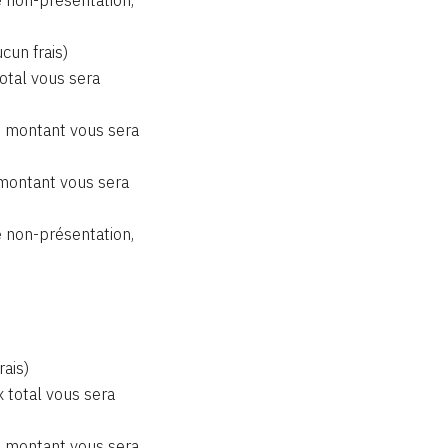
cun frais)
total vous sera
du montant vous sera
 montant vous sera
de non-présentation,
rais)
x total vous sera
du montant vous sera