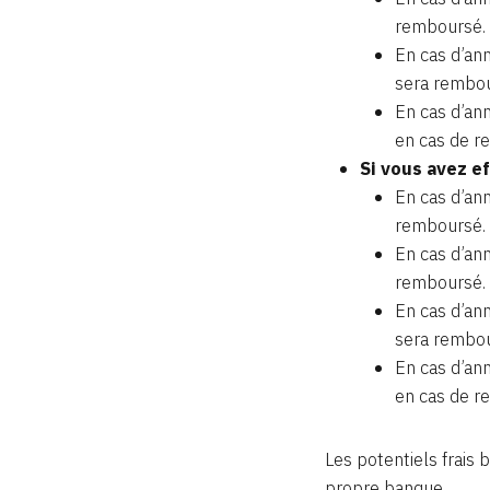
remboursé.
En cas d’ann
sera rembou
En cas d’ann
en cas de r
Si vous avez e
En cas d’ann
remboursé.
En cas d’ann
remboursé.
En cas d’ann
sera rembou
En cas d’ann
en cas de r
Les potentiels frais 
propre banque.