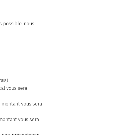
as possible, nous
ais)
tal vous sera
du montant vous sera
 montant vous sera
de non-présentation,