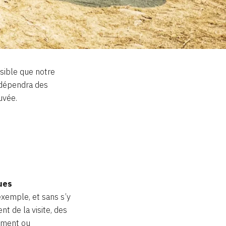
ssible que notre
 dépendra des
uvée.
ues
 exemple, et sans s’y
t de la visite, des
nement ou